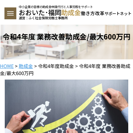
中小企業の皆様の助成金申請代行と人事労務をサポート
おおいた･福岡
助成金
働き方改革
サポートネット
運営：ふく社会保険労務士事務所
令和4年度 業務改善助成金/最大600万円
HOME
>
助成金
>
令和4年度助成金
> 令和4年度 業務改善助成
金/最大600万円