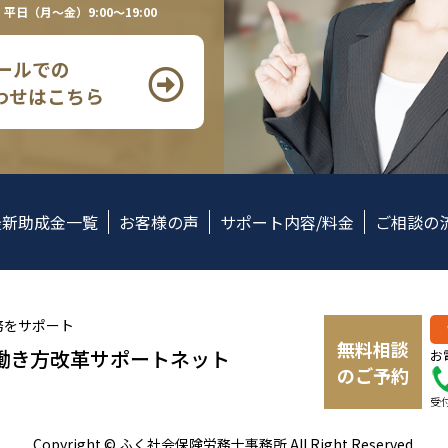
平日（月〜金）9:00〜19:00
メールでの
わせはこちら
最新助成金一覧
お客様の声
サポート内容/料金
ご相談の
務をサポート
無料相談
働き方改革サポートネット
お
のご予約
受付
Copyright © ふく社会保険労務士事務所 All Right Reserved.