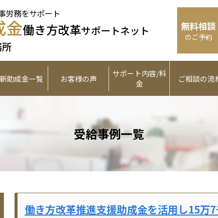
事労務をサポート
成金
無料相談
働き方改革
サポートネット
のご予約
務所
サポート内容/料
新助成金一覧
お客様の声
ご相談の流
金
受給事例一覧
働き方改革推進支援助成金を活用し15万