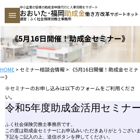
中小企業の皆様の助成金申請代行と人事労務をサポート
おおいた･福岡
助成金
働き方改革
サポートネット
運営：ふく社会保険労務士事務所
《5月16日開催！助成金セミナー》
HOME
>
セミナー相談会情報
> 《5月16日開催！助成金セミナ
ー》
※セミナーのお申し込みは以下のフォームをご利用くださ
い。